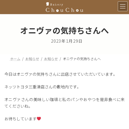
コ
ナ
ン
ビ
テ
ゲ
ン
ー
ツ
シ
オニヴァの気持ちさんへ
へ
ョ
ス
ン
2023年1月29日
キ
に
ッ
移
プ
動
ホーム
お知らせ
お知らせ
オニヴァの気持ちさんへ
今日はオニヴァの気持ちさんに出店させていただいています。
ネッツトヨタ三重津店さんの敷地内です。
オニヴァさんの美味しい珈琲と私のパンやおやつを是非食べに来
てくださいね。
お待ちしています