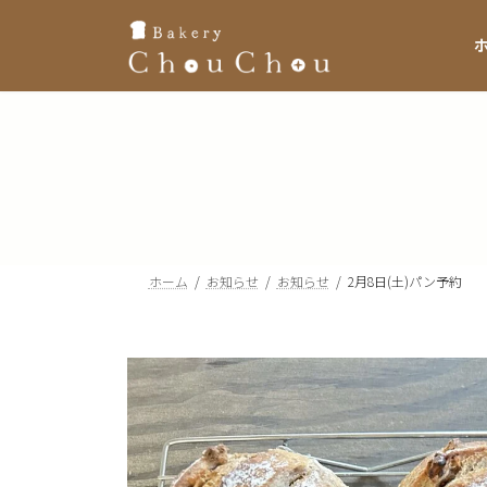
コ
ナ
ン
ビ
テ
ゲ
ン
ー
ツ
シ
へ
ョ
ス
ン
キ
に
ッ
移
プ
動
ホーム
お知らせ
お知らせ
2月8日(土)パン予約