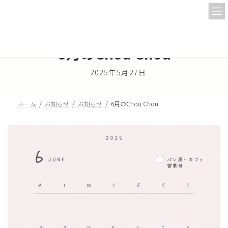
コ
ナ
ン
ビ
テ
ゲ
ン
ー
ツ
シ
6月のChou Chou
へ
ョ
ス
ン
2025年5月27日
キ
に
ッ
移
プ
動
ホーム
お知らせ
お知らせ
6月のChou Chou