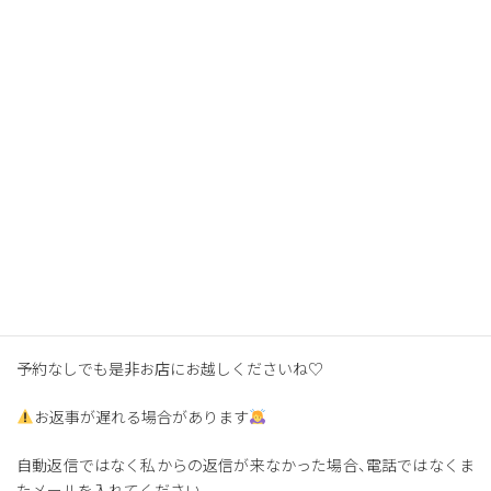
・ローストビーフサンド
・明太バゲット
・食パン
・全粒粉食パン
・ゆず酵母食パン
・全粒粉スコーン
・豆腐ドーナツ
予約なしでも是非お店にお越しくださいね♡
お返事が遅れる場合があります
自動返信ではなく私からの返信が来なかった場合、電話ではなくま
たメールを入れてください。