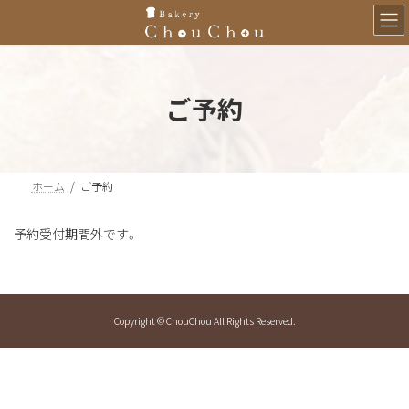
コ
ナ
ン
ビ
テ
ゲ
ン
ー
ツ
シ
ご予約
へ
ョ
ス
ン
キ
に
ッ
移
プ
動
ホーム
ご予約
予約受付期間外です。
Copyright © ChouChou All Rights Reserved.