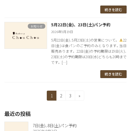
続きを読む
5月22日(金)、23日(土)パン予約
お知らせ
2026年5月19日
5月22日(金)、5月23日(土)の営業について。
22
日(金)は食パンのご予約のみとなります。当日
販売あります。 22日(金)の予約期限は19日(火)、
23日(土)の予約期限は20日(水)どちらも20時まで
です。 […]
続きを読む
投
固
固
固
1
2
3
»
定
定
定
稿
ペ
ペ
ペ
最近の投稿
の
ー
ー
ー
ジ
ジ
ジ
ペ
7日(金)、8日(土)パン予約